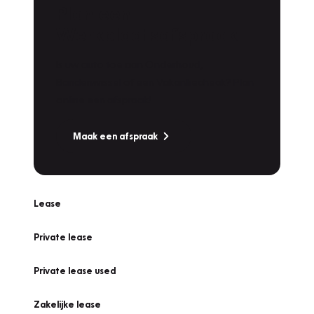
Plan een
Werkplaatsafspraak
Is uw auto toe aan Onderhoud,
Bandenwissel of een Vakantiecheck? Plan
online een afspraak!
Maak een afspraak
Lease
Private lease
Private lease used
Zakelijke lease