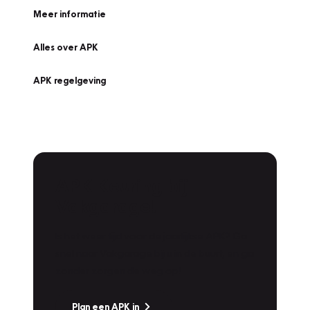
Meer informatie
Alles over APK
APK regelgeving
APK Keuring bij
Vakgarage!
Is het weer tijd voor de jaarlijkse APK? Ga
snel naar Vakgarage bij u in de buurt, en ga
zonder zorgen de weg op!
Plan een APK in