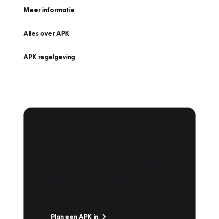
Meer informatie
Alles over APK
APK regelgeving
APK Keuring bij
Vakgarage!
Is het weer tijd voor de jaarlijkse APK? Ga
snel naar Vakgarage bij u in de buurt, en ga
zonder zorgen de weg op!
Plan een APK in