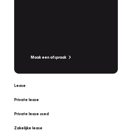
Plan een
Werkplaatsafspraak
Is uw auto toe aan Onderhoud,
Bandenwissel of een Vakantiecheck? Plan
online een afspraak!
Maak een afspraak
Lease
Private lease
Private lease used
Zakelijke lease