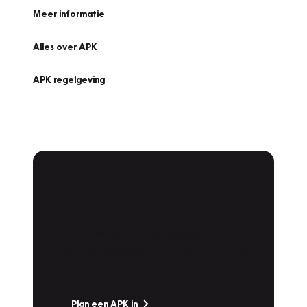
Meer informatie
Alles over APK
APK regelgeving
APK Keuring bij
Vakgarage!
Is het weer tijd voor de jaarlijkse APK? Ga
snel naar Vakgarage bij u in de buurt, en ga
zonder zorgen de weg op!
Plan een APK in