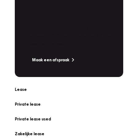
Plan een
Werkplaatsafspraak
Is uw auto toe aan Onderhoud,
Bandenwissel of een Vakantiecheck? Plan
online een afspraak!
Maak een afspraak
Lease
Private lease
Private lease used
Zakelijke lease