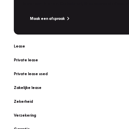
Is uw auto toe aan Onderhoud, Bandenwissel of een Va
Maak een afspraak
Lease
Private lease
Private lease used
Zakelijke lease
Zekerheid
Verzekering