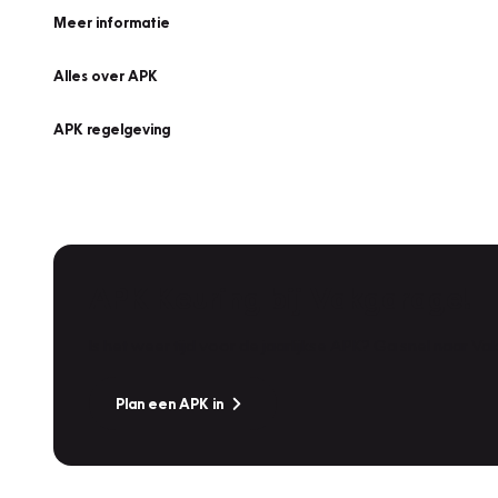
Meer informatie
Alles over APK
APK regelgeving
APK Keuring bij Vakgarage!
Is het weer tijd voor de jaarlijkse APK? Ga snel naar V
Plan een APK in