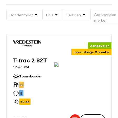
Aanbevolen
Bandenmaat
Prijs
Seizoen
merken
Aanbevolen
Levenslange Garantie
T-trac 2 82T
175/65 R14
Zomerbanden
D
B
69
db