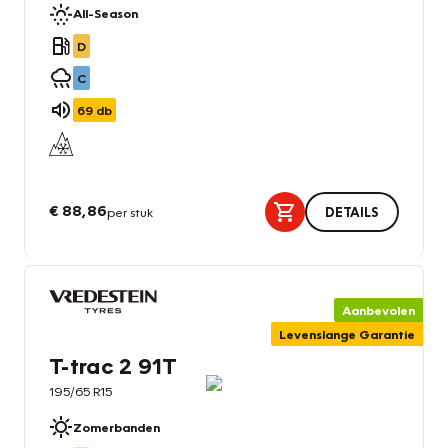
All-Season
D
C
69
db
€ 88,86
per stuk
DETAILS
Aanbevolen
Levenslange Garantie
T-trac 2 91T
195/65 R15
Zomerbanden