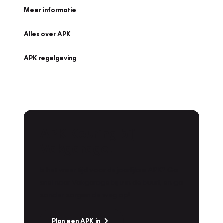
Meer informatie
Alles over APK
APK regelgeving
APK Keuring bij
Vakgarage!
Is het weer tijd voor de jaarlijkse APK? Ga
snel naar Vakgarage bij u in de buurt, en ga
zonder zorgen de weg op!
Plan een APK in