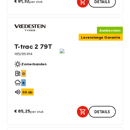
€ 81,32
per stuk
DETAILS
Aanbevolen
Levenslange Garantie
T-trac 2 79T
165/65 R14
Zomerbanden
D
B
69
db
€ 85,25
per stuk
DETAILS