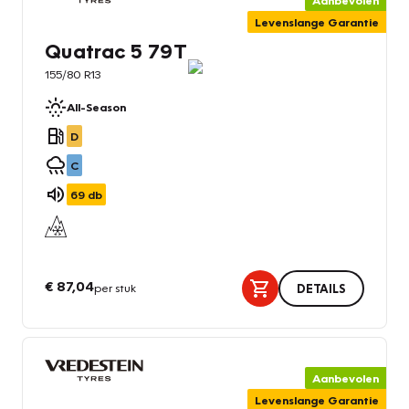
Aanbevolen
Levenslange Garantie
Quatrac 5 79T
155/80 R13
All-Season
D
C
69
db
€ 87,04
per stuk
DETAILS
Aanbevolen
Levenslange Garantie