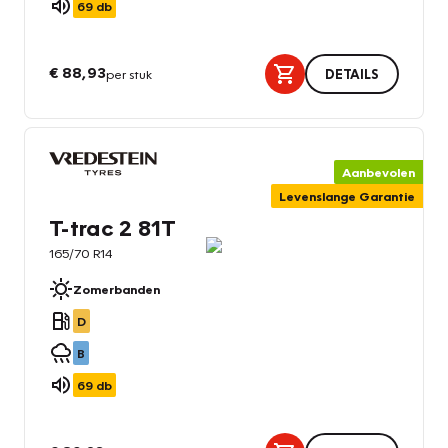
69
db
€ 88,93
per stuk
DETAILS
Aanbevolen
Levenslange Garantie
T-trac 2 81T
165/70 R14
Zomerbanden
D
B
69
db