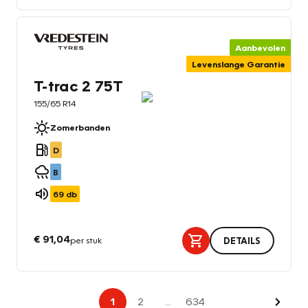
Aanbevolen
Levenslange Garantie
T-trac 2 75T
155/65 R14
Zomerbanden
D
B
69
db
€ 91,04
per stuk
DETAILS
Volge
1
2
...
634