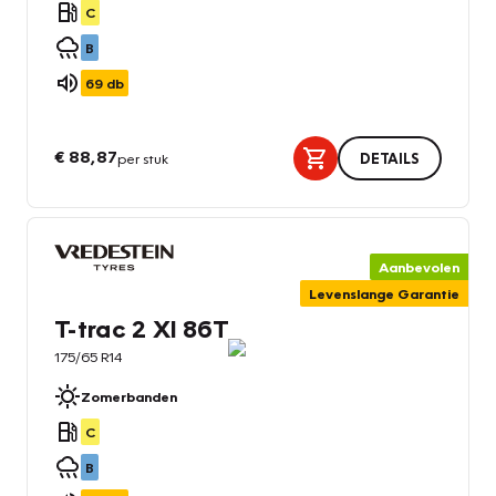
C
B
69
db
€ 88,87
per stuk
DETAILS
Aanbevolen
Levenslange Garantie
T-trac 2 Xl 86T
175/65 R14
Zomerbanden
C
B