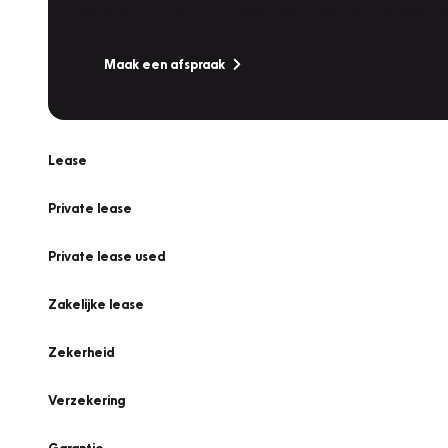
Is uw auto toe aan Onderhoud, Bandenwissel of een Va
Maak een afspraak
Lease
Private lease
Private lease used
Zakelijke lease
Zekerheid
Verzekering