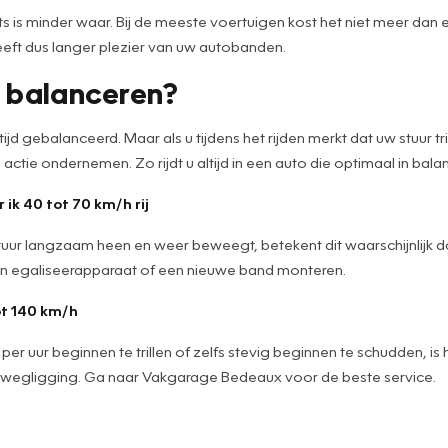
 is minder waar. Bij de meeste voertuigen kost het niet meer dan e
eeft dus langer plezier van uw autobanden.
 balanceren?
jd gebalanceerd. Maar als u tijdens het rijden merkt dat uw stuur tr
ctie ondernemen. Zo rijdt u altijd in een auto die optimaal in balans
k 40 tot 70 km/h rij
 uw stuur langzaam heen en weer beweegt, betekent dit waarschijnlij
en egaliseerapparaat of een nieuwe band monteren.
tot 140 km/h
m per uur beginnen te trillen of zelfs stevig beginnen te schudden, 
 wegligging. Ga naar Vakgarage Bedeaux voor de beste service.