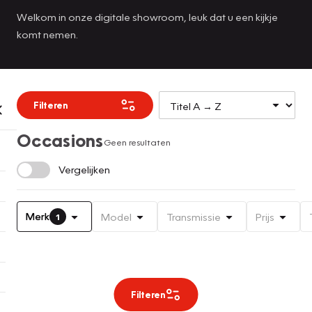
Welkom in onze digitale showroom, leuk dat u een kijkje
komt nemen.
Filteren
Occasions
Geen resultaten
Vergelijken
Merk
Model
Transmissie
Prijs
1
Filteren