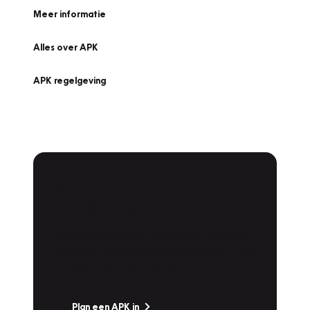
Meer informatie
Alles over APK
APK regelgeving
APK Keuring bij
Vakgarage!
Is het weer tijd voor de jaarlijkse APK? Ga
snel naar Vakgarage bij u in de buurt, en ga
zonder zorgen de weg op!
Plan een APK in