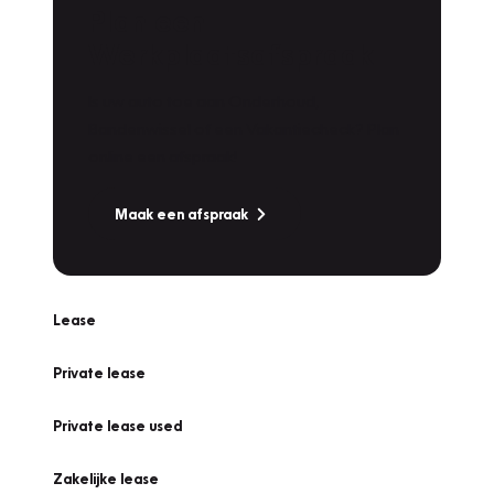
Plan een
Werkplaatsafspraak
Is uw auto toe aan Onderhoud,
Bandenwissel of een Vakantiecheck? Plan
online een afspraak!
Maak een afspraak
Lease
Private lease
Private lease used
Zakelijke lease