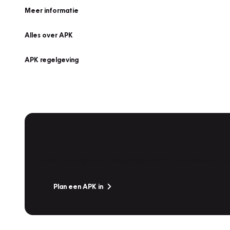
Meer informatie
Alles over APK
APK regelgeving
APK Keuring bij Vakgarage!
Is het weer tijd voor de jaarlijkse APK? Ga snel naar V
Plan een APK in