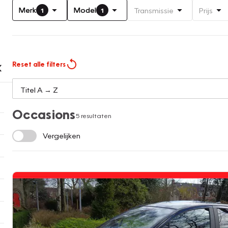
Merk
Model
Transmissie
Prijs
1
1
Reset alle filters
Occasions
5 resultaten
Vergelijken