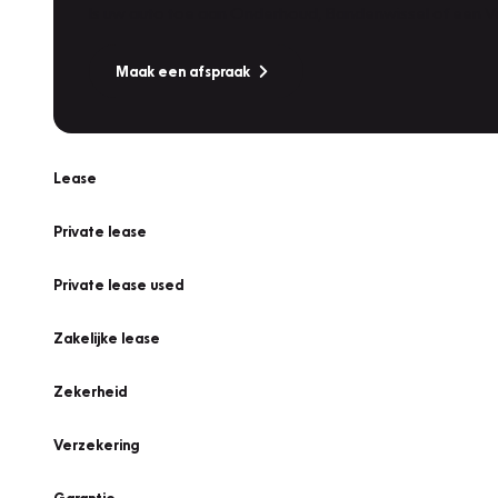
Is uw auto toe aan Onderhoud, Bandenwissel of een Va
Maak een afspraak
Lease
Private lease
Private lease used
Zakelijke lease
Zekerheid
Verzekering