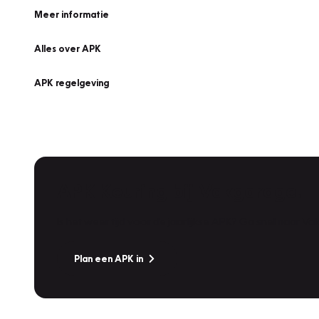
Meer informatie
Alles over APK
APK regelgeving
APK Keuring bij Vakgarage!
Is het weer tijd voor de jaarlijkse APK? Ga snel naar V
Plan een APK in