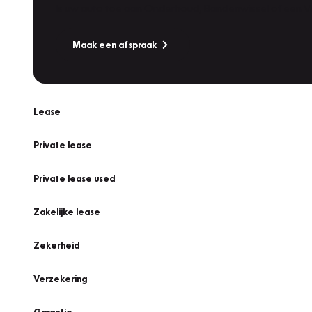
Is uw auto toe aan Onderhoud, Bandenwissel of een Va
Maak een afspraak
Lease
Private lease
Private lease used
Zakelijke lease
Zekerheid
Verzekering